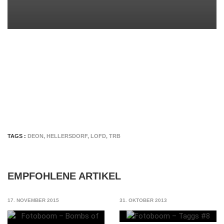
TAGS :
DEON
,
HELLERSDORF
,
LOFD
,
TRB
EMPFOHLENE ARTIKEL
17. NOVEMBER 2015
31. OKTOBER 2013