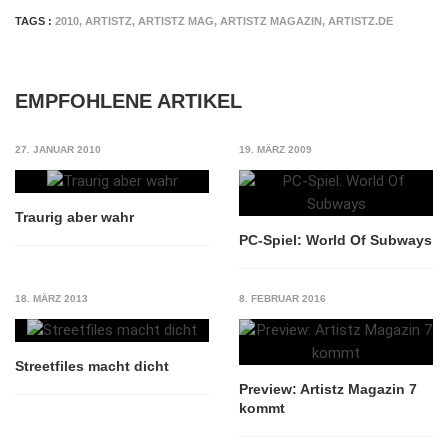
TAGS :
2010
,
ARTISTZ
,
ARTISTZ MAG
,
ARTISTZ MAGAZIN
,
ARTISTZ.DE
EMPFOHLENE ARTIKEL
27. JANUAR 2010
19. MÄRZ 2009
Traurig aber wahr
PC-Spiel: World Of Subways
18. MÄRZ 2013
8. FEBRUAR 2016
Streetfiles macht dicht
Preview: Artistz Magazin 7
kommt