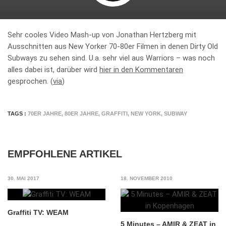
Sehr cooles Video Mash-up von Jonathan Hertzberg mit
Ausschnitten aus New Yorker 70-80er Filmen in denen Dirty Old
Subways zu sehen sind. U.a. sehr viel aus Warriors – was noch
alles dabei ist, darüber wird
hier in den Kommentaren
gesprochen. (
via
)
TAGS :
70ER JAHRE
,
80ER JAHRE
,
GRAFFITI
,
NEW YORK
,
SUBWAY
EMPFOHLENE ARTIKEL
30. MAI 2017
18. NOVEMBER 2010
Graffiti TV: WEAM
5 Minutes – AMIR & ZEAT in