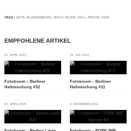
TAGS :
AKTE
,
BLANKENBURG
,
BUCH
,
DEJOE
,
HALL
,
PEKOR
,
UKW
EMPFOHLENE ARTIKEL
22. APRIL 2015
22. JULI 2011
Fotoboom – Berliner
Fotoboom – Berliner
Hallmischung #32
Hallmischung #11
21. APRIL 2020
8. NOVEMBER 2016
Fotoboom – Berlins Lines
Fotoboom – PORK IMR