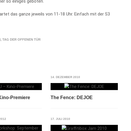
mer so einiges geboten.
rtet das ganze jeweils von 11-18 Uhr. Einfach mit der S3
N
,
TAG DER OFFENEN TÜR
14. DEZEMBER 2010
 Kino-Premiere
The Fence: DEJOE
2012
17. JULI 2010