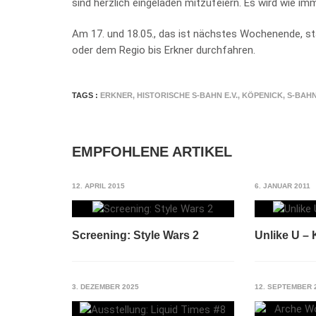
sind herzlich eingeladen mitzufeiern. Es wird wie im
Am 17. und 18.05., das ist nächstes Wochenende, sta
oder dem Regio bis Erkner durchfahren.
TAGS :
ERKNER
,
HISTORISCHE S-BAHN E.V.
,
KÖPENICK
,
S-BAH
EMPFOHLENE ARTIKEL
12. APRIL 2015
6. JANUAR 2011
Screening: Style Wars 2
Unlike U –
3. DEZEMBER 2025
12. SEPTEMBER 