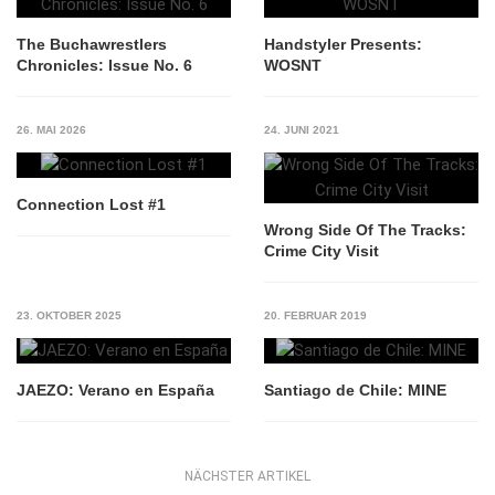
The Buchawrestlers
Handstyler Presents:
Chronicles: Issue No. 6
WOSNT
26. MAI 2026
24. JUNI 2021
Connection Lost #1
Wrong Side Of The Tracks:
Crime City Visit
23. OKTOBER 2025
20. FEBRUAR 2019
JAEZO: Verano en España
Santiago de Chile: MINE
NÄCHSTER ARTIKEL