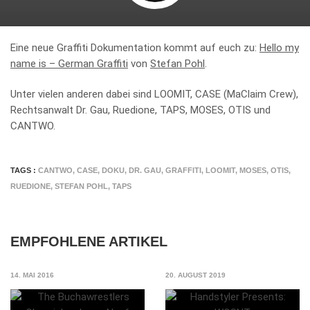
Eine neue Graffiti Dokumentation kommt auf euch zu:
Hello my
name is – German Graffiti
von
Stefan Pohl
.
Unter vielen anderen dabei sind LOOMIT, CASE (MaClaim Crew),
Rechtsanwalt Dr. Gau, Ruedione, TAPS, MOSES, OTIS und
CANTWO.
TAGS :
CANTWO
,
CASE
,
DOKU
,
DR. GAU
,
GRAFFITI
,
LOOMIT
,
MOSES
,
OTIS
,
RUEDIONE
,
STEFAN POHL
,
TAPS
EMPFOHLENE ARTIKEL
14. MAI 2016
20. AUGUST 2019