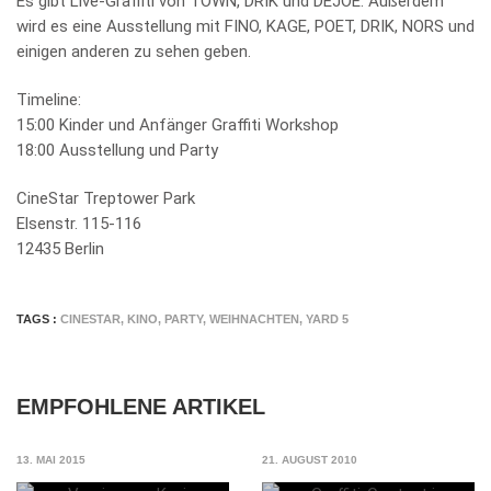
Es gibt Live-Graffiti von TOWN, DRIK und DEJOE. Außerdem
wird es eine Ausstellung mit FINO, KAGE, POET, DRIK, NORS und
einigen anderen zu sehen geben.
Timeline:
15:00 Kinder und Anfänger Graffiti Workshop
18:00 Ausstellung und Party
CineStar Treptower Park
Elsenstr. 115-116
12435 Berlin
TAGS :
CINESTAR
,
KINO
,
PARTY
,
WEIHNACHTEN
,
YARD 5
EMPFOHLENE ARTIKEL
13. MAI 2015
21. AUGUST 2010