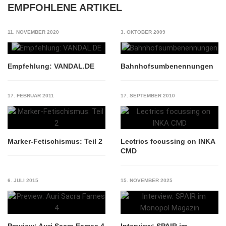
EMPFOHLENE ARTIKEL
11. NOVEMBER 2020
3. OKTOBER 2009
Empfehlung: VANDAL.DE
Bahnhofsumbenennungen
17. FEBRUAR 2011
17. SEPTEMBER 2010
Marker-Fetischismus: Teil 2
Lectrics focussing on INKA
CMD
6. JULI 2015
15. NOVEMBER 2025
Preview: Auri Sacra Fames 4
Interview: SPAIR im