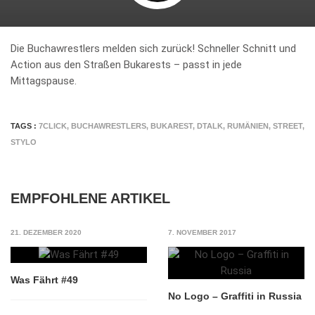
Die Buchawrestlers melden sich zurück! Schneller Schnitt und
Action aus den Straßen Bukarests – passt in jede
Mittagspause.
TAGS :
7CLICK
,
BUCHAWRESTLERS
,
BUKAREST
,
DTALK
,
RUMÄNIEN
,
STREET
,
STYLO
EMPFOHLENE ARTIKEL
21. DEZEMBER 2020
7. NOVEMBER 2017
Was Fährt #49
No Logo – Graffiti in Russia