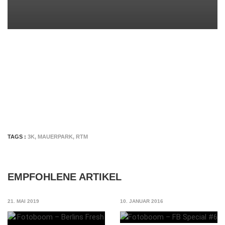
TAGS :
3K
,
MAUERPARK
,
RTM
EMPFOHLENE ARTIKEL
21. MAI 2019
10. JANUAR 2016