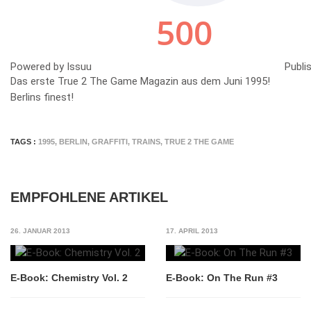
Powered by
Issuu
Publi
Das erste True 2 The Game Magazin aus dem Juni 1995!
Berlins finest!
TAGS :
1995
,
BERLIN
,
GRAFFITI
,
TRAINS
,
TRUE 2 THE GAME
EMPFOHLENE ARTIKEL
26. JANUAR 2013
17. APRIL 2013
E-Book: Chemistry Vol. 2
E-Book: On The Run #3