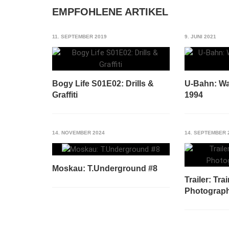
EMPFOHLENE ARTIKEL
11. SEPTEMBER 2019
9. JUNI 2021
Bogy Life S01E02: Drills &
U-Bahn: Wa
Graffiti
1994
14. NOVEMBER 2024
14. SEPTEMBER 
Moskau: T.Underground #8
Trailer: Tra
Photograph