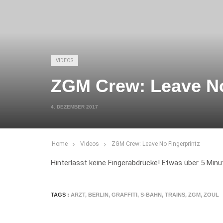
VIDEOS
ZGM Crew: Leave No
4. DEZEMBER 2017
Home
Videos
ZGM Crew: Leave No Fingerprintz
Hinterlasst keine Fingerabdrücke! Etwas über 5 Min
TAGS :
ARZT
,
BERLIN
,
GRAFFITI
,
S-BAHN
,
TRAINS
,
ZGM
,
ZOUL