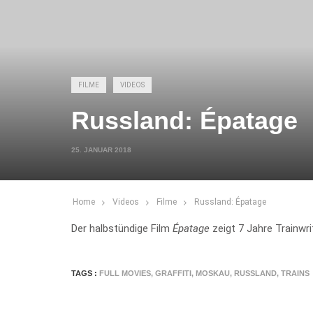
FILME
VIDEOS
Russland: Épatage
25. JANUAR 2018
Home
Videos
Filme
Russland: Épatage
Der halbstündige Film
Épatage
zeigt 7 Jahre Trainwr
TAGS :
FULL MOVIES
,
GRAFFITI
,
MOSKAU
,
RUSSLAND
,
TRAINS