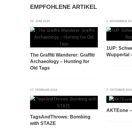
EMPFOHLENE ARTIKEL
25. JUNI 2025
1. NOVEMBER 20
1UP: Schw
Wuppertal –
The Graffiti Wanderer: Graffiti
Archaeology – Hunting for
Old Tags
17. FEBRUAR 2016
7. OKTOBER 201
AKTEone – 
TagsAndThrows: Bombing
with STAZE