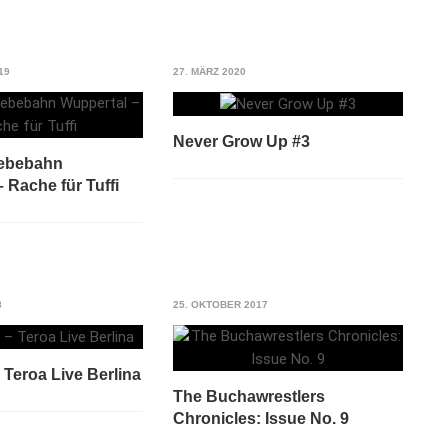
19
27. MÄRZ 2020
Never Grow Up #3
ebebahn
 Rache für Tuffi
8
25. OKTOBER 2017
Teroa Live Berlina
The Buchawrestlers
Chronicles: Issue No. 9