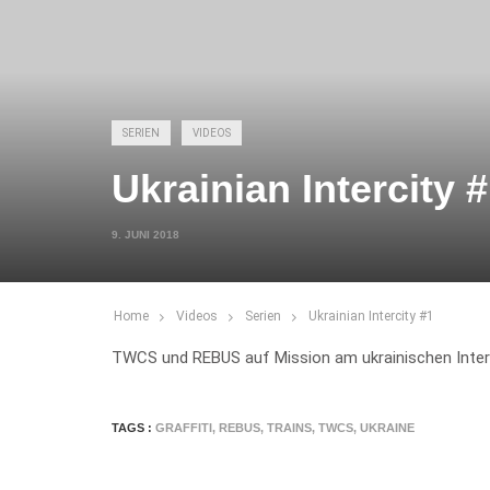
SERIEN
VIDEOS
Ukrainian Intercity 
9. JUNI 2018
Home
Videos
Serien
Ukrainian Intercity #1
TWCS und REBUS auf Mission am ukrainischen Interc
TAGS :
GRAFFITI
,
REBUS
,
TRAINS
,
TWCS
,
UKRAINE