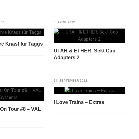
009
8. APRIL 2012
re Knast für Taggs
UTAH & ETHER: Sekt Cap
Adapters 2
24. SEPTEMBER 2012
I Love Trains – Extras
 On Tour #8 – VAL