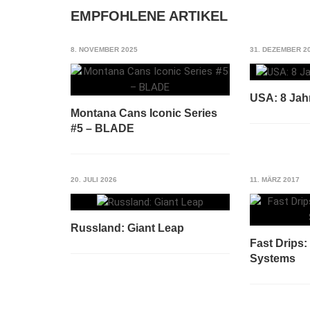
EMPFOHLENE ARTIKEL
8. NOVEMBER 2025
31. DEZEMBER 2
USA: 8 Jah
Montana Cans Iconic Series
#5 – BLADE
20. JULI 2026
11. MÄRZ 2017
Russland: Giant Leap
Fast Drips:
Systems