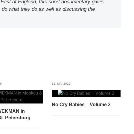
h East of England, this short documentary gives
rs do what they do as well as discussing the
20
13. MAI 2022
No Cry Babies – Volume 2
WEKMAN in
t. Petersburg