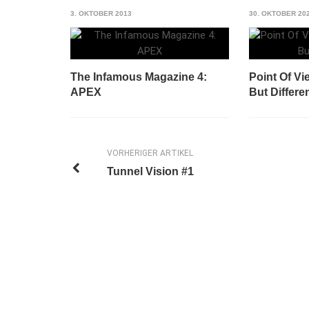
3. OKTOBER 2013
30. OKTOBER 20
The Infamous Magazine 4:
Point Of V
APEX
But Differe
VORHERIGER ARTIKEL
Tunnel Vision #1