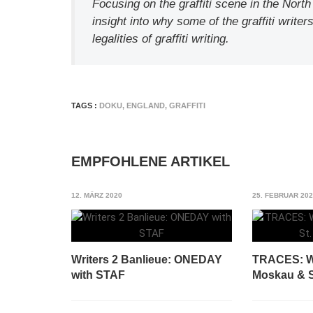
Focusing on the graffiti scene in the Nort
insight into why some of the graffiti write
legalities of graffiti writing.
TAGS :
DOKU
,
ENGLAND
,
GRAFFITI
EMPFOHLENE ARTIKEL
12. MÄRZ 2020
25. FEBRUAR 20
Writers 2 Banlieue: ONEDAY
TRACES: 
with STAF
Moskau & S