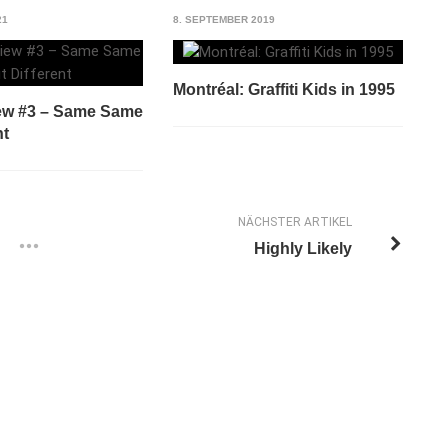
21
8. SEPTEMBER 2019
Montréal: Graffiti Kids in 1995
iew #3 – Same Same
nt
NÄCHSTER ARTIKEL
Highly Likely