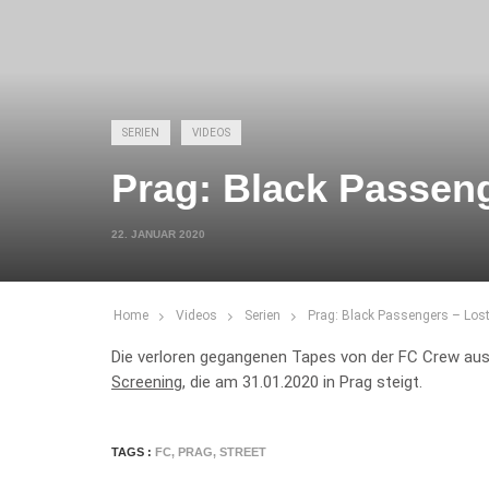
SERIEN
VIDEOS
Prag: Black Passeng
22. JANUAR 2020
Home
Videos
Serien
Prag: Black Passengers – Los
Die verloren gegangenen Tapes von der FC Crew aus 
Screening
, die am 31.01.2020 in Prag steigt.
TAGS :
FC
,
PRAG
,
STREET