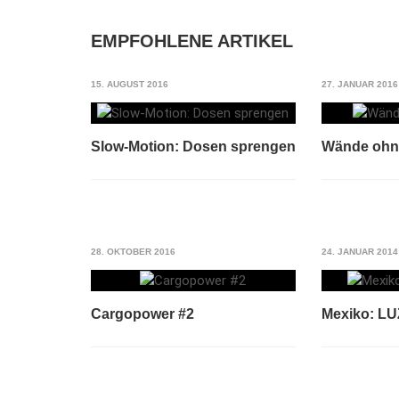
EMPFOHLENE ARTIKEL
15. AUGUST 2016
27. JANUAR 2016
Slow-Motion: Dosen sprengen
Wände ohn
28. OKTOBER 2016
24. JANUAR 2014
Cargopower #2
Mexiko: L