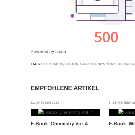
Powered by
Issuu
TAGS :
90ER JAHRE
,
E-BOOK
,
GRAFFITI
,
NEW YORK
,
OLDSCHO
EMPFOHLENE ARTIKEL
11. OKTOBER 2013
3. SEPTEMBER 2
E-Book: Chemistry Vol. 4
E-Book: Wri