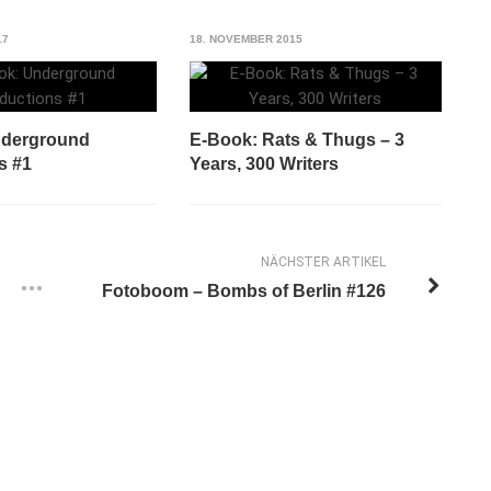
17
18. NOVEMBER 2015
nderground
E-Book: Rats & Thugs – 3
s #1
Years, 300 Writers
NÄCHSTER ARTIKEL
Fotoboom – Bombs of Berlin #126