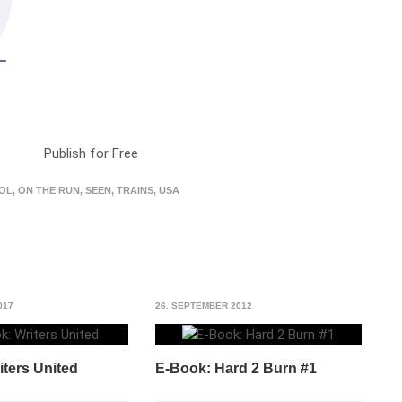
Publish for Free
OL
,
ON THE RUN
,
SEEN
,
TRAINS
,
USA
017
26. SEPTEMBER 2012
ters United
E-Book: Hard 2 Burn #1