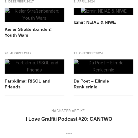
1. DEZEMBER 2017
1. APRIL 2024
Izmir: NEIAE & NIWE
Kieler Straßenbanden:
Youth Wars
20. AUGUST 2017
17. OKTOBER 2024
Farbklima: RISOL and
Da Poet – Elimde
Friends
Renklerinle
NÄCHSTER ARTIKEL
I Love Graffiti Podcast #20: CANTWO