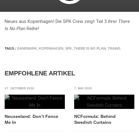
Neues aus Kopenhagen! Die SPK Crew zeigt Teil 3 ihrer
There
Is No Plan
Reihe!
TAGS :
DÄNEMARK
,
KOPENHAGEN
,
SPK
,
THERE IS NO PLAN
,
TRAINS
EMPFOHLENE ARTIKEL
17. OKTOBER 2016
7. MAI 2020
Neuseeland: Don’t Fence
NCFormula: Behind
Me In
Swedish Curtains