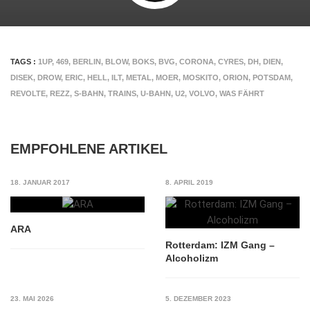
TAGS :
1UP
,
469
,
BERLIN
,
BLOW
,
BOKS
,
BVG
,
CORONA
,
CYRES
,
DH
,
DIEN
,
DISEK
,
DROW
,
ERIC
,
HELL
,
ILT
,
METAL
,
MOER
,
MOSKITO
,
ORION
,
POTSDAM
,
REVOLTE
,
REZZ
,
S-BAHN
,
TRAINS
,
U-BAHN
,
U2
,
VOLVO
,
WAS FÄHRT
EMPFOHLENE ARTIKEL
18. JANUAR 2017
8. APRIL 2019
ARA
Rotterdam: IZM Gang –
Alcoholizm
23. MAI 2026
5. DEZEMBER 2023