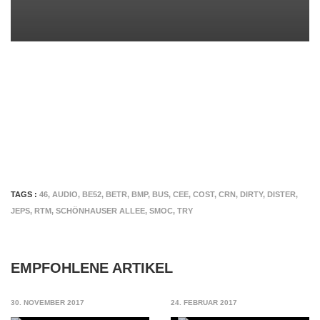
TAGS :
46
,
AUDIO
,
BE52
,
BETR
,
BMP
,
BUS
,
CEE
,
COST
,
CRN
,
DIRTY
,
DISTER
,
JEPS
,
RTM
,
SCHÖNHAUSER ALLEE
,
SMOC
,
TRY
EMPFOHLENE ARTIKEL
30. NOVEMBER 2017
24. FEBRUAR 2017