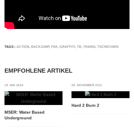
TAGS :
ACTION
,
BACKJUMP
,
FAK
,
GRAFFITI
,
TB
,
TRAINS
,
TSCHECHIEN
EMPFOHLENE ARTIKEL
19. MAI 2024
29. NOVEMBER 2011
Hard 2 Burn 2
MSER: Water Based
Underground