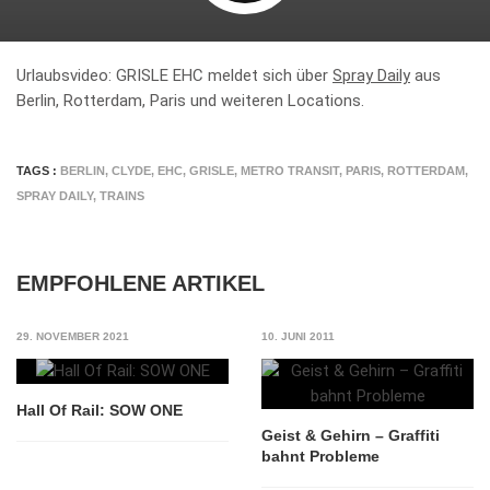
Urlaubsvideo: GRISLE EHC meldet sich über
Spray Daily
aus
Berlin, Rotterdam, Paris und weiteren Locations.
TAGS :
BERLIN
,
CLYDE
,
EHC
,
GRISLE
,
METRO TRANSIT
,
PARIS
,
ROTTERDAM
,
SPRAY DAILY
,
TRAINS
EMPFOHLENE ARTIKEL
29. NOVEMBER 2021
10. JUNI 2011
Hall Of Rail: SOW ONE
Geist & Gehirn – Graffiti
bahnt Probleme