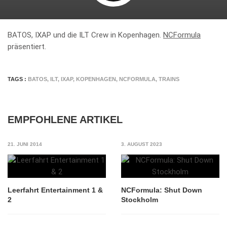
BATOS, IXAP und die ILT Crew in Kopenhagen.
NCFormula
präsentiert.
TAGS :
BATOS
,
ILT
,
IXAP
,
KOPENHAGEN
,
NCFORMULA
,
TRAINS
EMPFOHLENE ARTIKEL
21. JUNI 2014
3. AUGUST 2023
Leerfahrt Entertainment 1 &
NCFormula: Shut Down
2
Stockholm