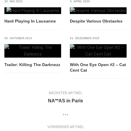
30. MAI 2021
3. APRIL 2026
Hard Playing In Lausanne
Despite Various Obstacles
30. OKTOBER 2015
21. DEZEMBER 2025
Trailer: Killing The Darknezz
With One Eye Open #2 – Cat
Cent Cat
NÄCHSTER ARTIKEL
NA**AS in Paris
VORHERIGER ARTIKEL