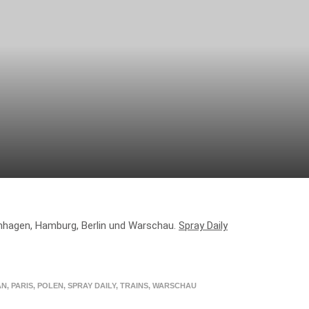
nhagen, Hamburg, Berlin und Warschau.
Spray Daily
AN
,
PARIS
,
POLEN
,
SPRAY DAILY
,
TRAINS
,
WARSCHAU