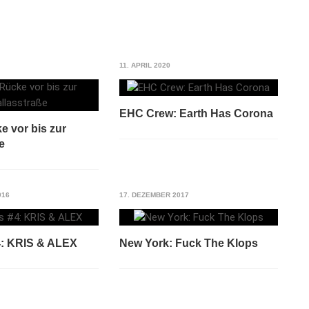
11. APRIL 2020
EHC Crew: Earth Has Corona
e vor bis zur
e
016
17. DEZEMBER 2017
: KRIS & ALEX
New York: Fuck The Klops