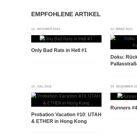
EMPFOHLENE ARTIKEL
12. OKTOBER 2023
12. MÄRZ 2021
Only Bad Rats in Hell #1
Doku: Rück
Pallasstraß
12. JULI 2016
20. DEZEMBER 2
Runners #4
Probation Vacation #10: UTAH
& ETHER in Hong Kong