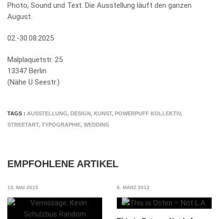
Photo, Sound und Text. Die Ausstellung läuft den ganzen
August.
02.-30.08.2025
Malplaquetstr. 25
13347 Berlin
(Nähe U Seestr.)
TAGS :
AUSSTELLUNG
,
DESIGN
,
KUNST
,
POWERPUFF KOLLEKTIV
,
STREETART
,
TYPOGRAPHIE
,
WEDDING
EMPFOHLENE ARTIKEL
13. MAI 2015
6. MÄRZ 2012