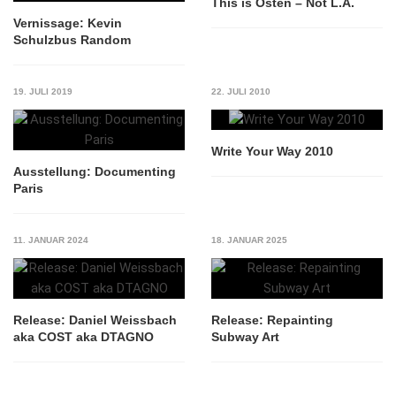
This is Osten – Not L.A.
Vernissage: Kevin
Schulzbus Random
19. JULI 2019
22. JULI 2010
Write Your Way 2010
Ausstellung: Documenting
Paris
11. JANUAR 2024
18. JANUAR 2025
Release: Daniel Weissbach
Release: Repainting
aka COST aka DTAGNO
Subway Art