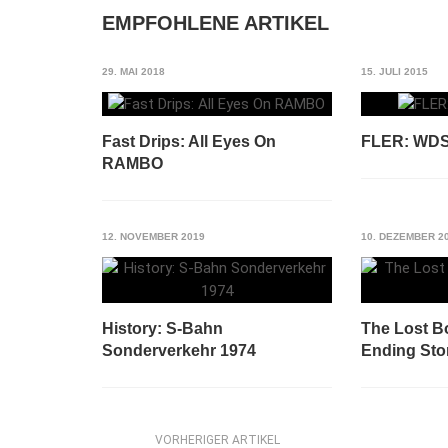
EMPFOHLENE ARTIKEL
29. MAI 2018
15. JULI 2015
Fast Drips: All Eyes On
FLER: WD
RAMBO
12. NOVEMBER 2019
10. DEZEMBER 2
History: S-Bahn
The Lost B
Sonderverkehr 1974
Ending Sto
VORHERIGER ARTIKEL