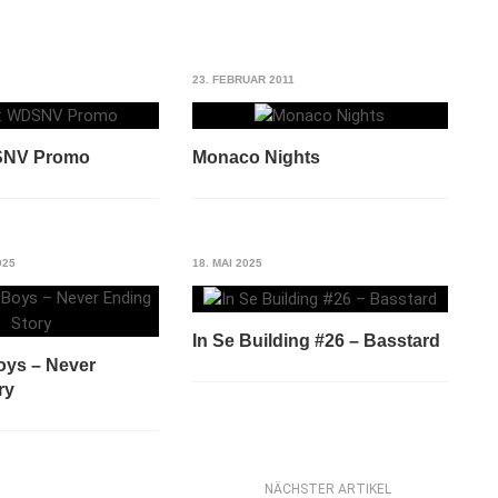
23. FEBRUAR 2011
SNV Promo
Monaco Nights
025
18. MAI 2025
In Se Building #26 – Basstard
oys – Never
ry
NÄCHSTER ARTIKEL