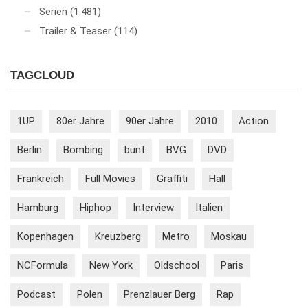
Serien
(1.481)
Trailer & Teaser
(114)
TAGCLOUD
1UP
80er Jahre
90er Jahre
2010
Action
Berlin
Bombing
bunt
BVG
DVD
Frankreich
Full Movies
Graffiti
Hall
Hamburg
Hiphop
Interview
Italien
Kopenhagen
Kreuzberg
Metro
Moskau
NCFormula
New York
Oldschool
Paris
Podcast
Polen
Prenzlauer Berg
Rap