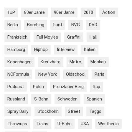
1UP
80er Jahre
90er Jahre
2010
Action
Berlin
Bombing
bunt
BVG
DVD
Frankreich
Full Movies
Graffiti
Hall
Hamburg
Hiphop
Interview
Italien
Kopenhagen
Kreuzberg
Metro
Moskau
NCFormula
New York
Oldschool
Paris
Podcast
Polen
Prenzlauer Berg
Rap
Russland
S-Bahn
Schweden
Spanien
Spray Daily
Stockholm
Street
Taggs
Throwups
Trains
U-Bahn
USA
Westberlin