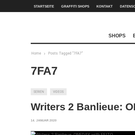
STARTSEITE
GRAFFITI SHOPS
KONTAKT
DATENS
SHOPS
Home
Posts Tagged "7FA7"
7FA7
SERIEN
VIDEOS
Writers 2 Banlieue:
14. JANUAR 2020