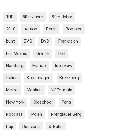
1UP
80er Jahre
90er Jahre
2010
Action
Berlin
Bombing
bunt
BVG
DVD
Frankreich
Full Movies
Graffiti
Hall
Hamburg
Hiphop
Interview
Italien
Kopenhagen
Kreuzberg
Metro
Moskau
NCFormula
New York
Oldschool
Paris
Podcast
Polen
Prenzlauer Berg
Rap
Russland
S-Bahn