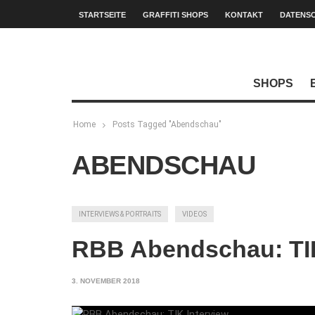
STARTSEITE
GRAFFITI SHOPS
KONTAKT
DATENS
SHOPS
Home
Posts Tagged "Abendschau"
ABENDSCHAU
INTERVIEWS & PORTRAITS
VIDEOS
RBB Abendschau: TIK
3. NOVEMBER 2018