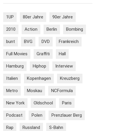
1UP
80er Jahre
90er Jahre
2010
Action
Berlin
Bombing
bunt
BVG
DVD
Frankreich
Full Movies
Graffiti
Hall
Hamburg
Hiphop
Interview
Italien
Kopenhagen
Kreuzberg
Metro
Moskau
NCFormula
New York
Oldschool
Paris
Podcast
Polen
Prenzlauer Berg
Rap
Russland
S-Bahn