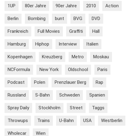
1UP
80er Jahre
90er Jahre
2010
Action
Berlin
Bombing
bunt
BVG
DVD
Frankreich
Full Movies
Graffiti
Hall
Hamburg
Hiphop
Interview
Italien
Kopenhagen
Kreuzberg
Metro
Moskau
NCFormula
New York
Oldschool
Paris
Podcast
Polen
Prenzlauer Berg
Rap
Russland
S-Bahn
Schweden
Spanien
Spray Daily
Stockholm
Street
Taggs
Throwups
Trains
U-Bahn
USA
Westberlin
Wholecar
Wien