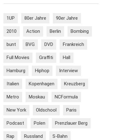
1UP
80er Jahre
90er Jahre
2010
Action
Berlin
Bombing
bunt
BVG
DVD
Frankreich
Full Movies
Graffiti
Hall
Hamburg
Hiphop
Interview
Italien
Kopenhagen
Kreuzberg
Metro
Moskau
NCFormula
New York
Oldschool
Paris
Podcast
Polen
Prenzlauer Berg
Rap
Russland
S-Bahn