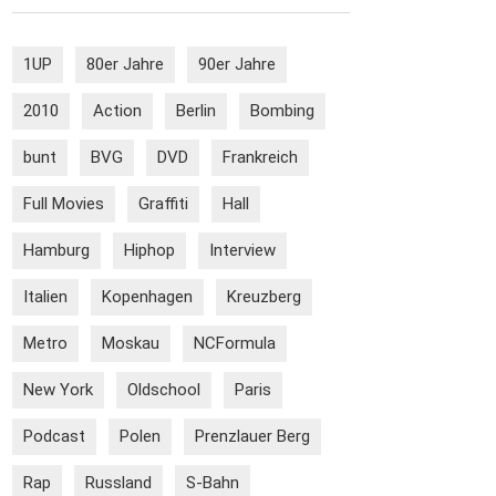
1UP
80er Jahre
90er Jahre
2010
Action
Berlin
Bombing
bunt
BVG
DVD
Frankreich
Full Movies
Graffiti
Hall
Hamburg
Hiphop
Interview
Italien
Kopenhagen
Kreuzberg
Metro
Moskau
NCFormula
New York
Oldschool
Paris
Podcast
Polen
Prenzlauer Berg
Rap
Russland
S-Bahn