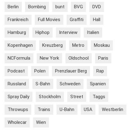
Berlin
Bombing
bunt
BVG
DVD
Frankreich
Full Movies
Graffiti
Hall
Hamburg
Hiphop
Interview
Italien
Kopenhagen
Kreuzberg
Metro
Moskau
NCFormula
New York
Oldschool
Paris
Podcast
Polen
Prenzlauer Berg
Rap
Russland
S-Bahn
Schweden
Spanien
Spray Daily
Stockholm
Street
Taggs
Throwups
Trains
U-Bahn
USA
Westberlin
Wholecar
Wien