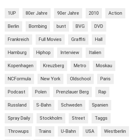
1UP
80er Jahre
90er Jahre
2010
Action
Berlin
Bombing
bunt
BVG
DVD
Frankreich
Full Movies
Graffiti
Hall
Hamburg
Hiphop
Interview
Italien
Kopenhagen
Kreuzberg
Metro
Moskau
NCFormula
New York
Oldschool
Paris
Podcast
Polen
Prenzlauer Berg
Rap
Russland
S-Bahn
Schweden
Spanien
Spray Daily
Stockholm
Street
Taggs
Throwups
Trains
U-Bahn
USA
Westberlin