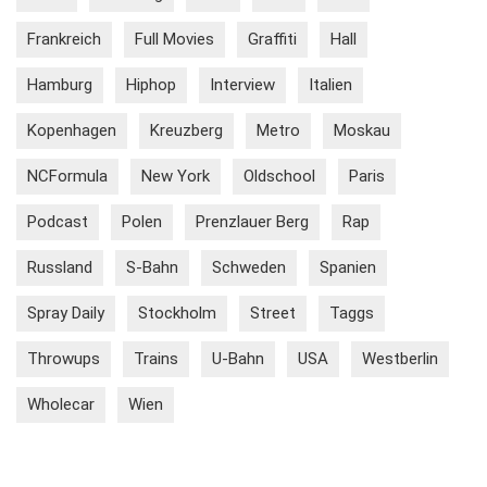
Frankreich
Full Movies
Graffiti
Hall
Hamburg
Hiphop
Interview
Italien
Kopenhagen
Kreuzberg
Metro
Moskau
NCFormula
New York
Oldschool
Paris
Podcast
Polen
Prenzlauer Berg
Rap
Russland
S-Bahn
Schweden
Spanien
Spray Daily
Stockholm
Street
Taggs
Throwups
Trains
U-Bahn
USA
Westberlin
Wholecar
Wien