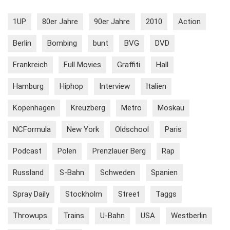
1UP
80er Jahre
90er Jahre
2010
Action
Berlin
Bombing
bunt
BVG
DVD
Frankreich
Full Movies
Graffiti
Hall
Hamburg
Hiphop
Interview
Italien
Kopenhagen
Kreuzberg
Metro
Moskau
NCFormula
New York
Oldschool
Paris
Podcast
Polen
Prenzlauer Berg
Rap
Russland
S-Bahn
Schweden
Spanien
Spray Daily
Stockholm
Street
Taggs
Throwups
Trains
U-Bahn
USA
Westberlin