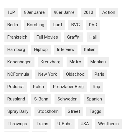
1UP
80er Jahre
90er Jahre
2010
Action
Berlin
Bombing
bunt
BVG
DVD
Frankreich
Full Movies
Graffiti
Hall
Hamburg
Hiphop
Interview
Italien
Kopenhagen
Kreuzberg
Metro
Moskau
NCFormula
New York
Oldschool
Paris
Podcast
Polen
Prenzlauer Berg
Rap
Russland
S-Bahn
Schweden
Spanien
Spray Daily
Stockholm
Street
Taggs
Throwups
Trains
U-Bahn
USA
Westberlin