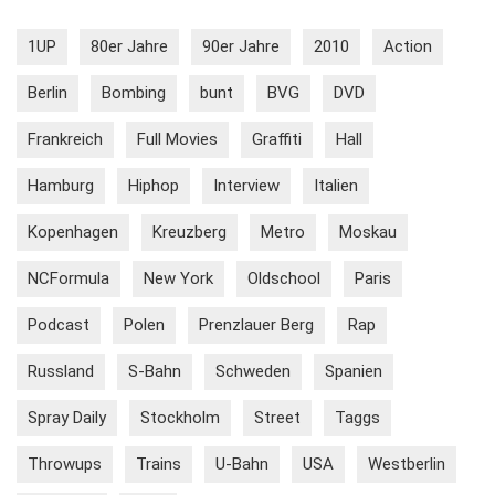
1UP
80er Jahre
90er Jahre
2010
Action
Berlin
Bombing
bunt
BVG
DVD
Frankreich
Full Movies
Graffiti
Hall
Hamburg
Hiphop
Interview
Italien
Kopenhagen
Kreuzberg
Metro
Moskau
NCFormula
New York
Oldschool
Paris
Podcast
Polen
Prenzlauer Berg
Rap
Russland
S-Bahn
Schweden
Spanien
Spray Daily
Stockholm
Street
Taggs
Throwups
Trains
U-Bahn
USA
Westberlin