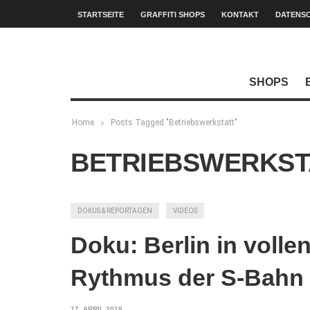
STARTSEITE
GRAFFITI SHOPS
KONTAKT
DATENS
SHOPS
Home
Posts Tagged "Betriebswerkstatt"
BETRIEBSWERKST
DOKUS & REPORTAGEN
VIDEOS
Doku: Berlin in volle
Rythmus der S-Bahn
17. APRIL 2018