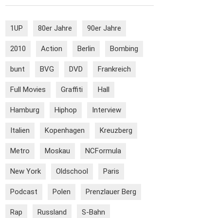
1UP
80er Jahre
90er Jahre
2010
Action
Berlin
Bombing
bunt
BVG
DVD
Frankreich
Full Movies
Graffiti
Hall
Hamburg
Hiphop
Interview
Italien
Kopenhagen
Kreuzberg
Metro
Moskau
NCFormula
New York
Oldschool
Paris
Podcast
Polen
Prenzlauer Berg
Rap
Russland
S-Bahn