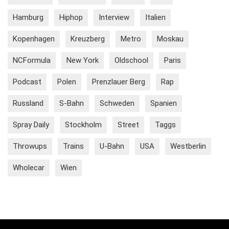
Hamburg
Hiphop
Interview
Italien
Kopenhagen
Kreuzberg
Metro
Moskau
NCFormula
New York
Oldschool
Paris
Podcast
Polen
Prenzlauer Berg
Rap
Russland
S-Bahn
Schweden
Spanien
Spray Daily
Stockholm
Street
Taggs
Throwups
Trains
U-Bahn
USA
Westberlin
Wholecar
Wien