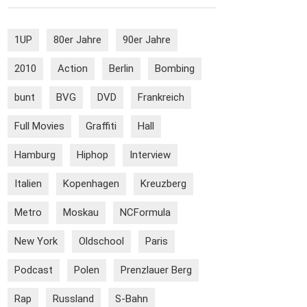
1UP
80er Jahre
90er Jahre
2010
Action
Berlin
Bombing
bunt
BVG
DVD
Frankreich
Full Movies
Graffiti
Hall
Hamburg
Hiphop
Interview
Italien
Kopenhagen
Kreuzberg
Metro
Moskau
NCFormula
New York
Oldschool
Paris
Podcast
Polen
Prenzlauer Berg
Rap
Russland
S-Bahn