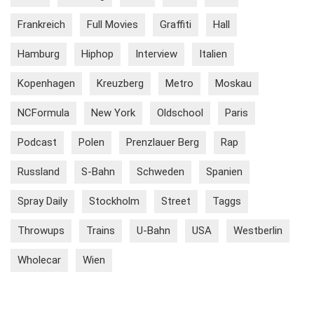
Frankreich
Full Movies
Graffiti
Hall
Hamburg
Hiphop
Interview
Italien
Kopenhagen
Kreuzberg
Metro
Moskau
NCFormula
New York
Oldschool
Paris
Podcast
Polen
Prenzlauer Berg
Rap
Russland
S-Bahn
Schweden
Spanien
Spray Daily
Stockholm
Street
Taggs
Throwups
Trains
U-Bahn
USA
Westberlin
Wholecar
Wien