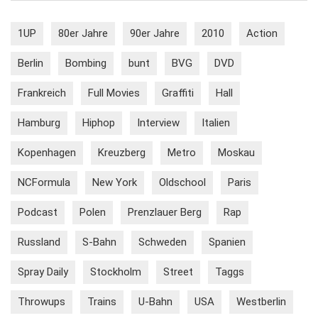
1UP
80er Jahre
90er Jahre
2010
Action
Berlin
Bombing
bunt
BVG
DVD
Frankreich
Full Movies
Graffiti
Hall
Hamburg
Hiphop
Interview
Italien
Kopenhagen
Kreuzberg
Metro
Moskau
NCFormula
New York
Oldschool
Paris
Podcast
Polen
Prenzlauer Berg
Rap
Russland
S-Bahn
Schweden
Spanien
Spray Daily
Stockholm
Street
Taggs
Throwups
Trains
U-Bahn
USA
Westberlin