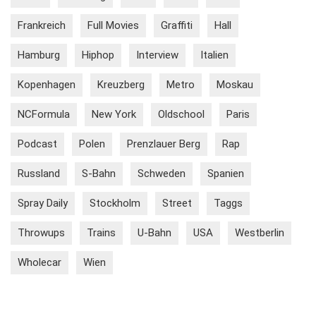
Frankreich
Full Movies
Graffiti
Hall
Hamburg
Hiphop
Interview
Italien
Kopenhagen
Kreuzberg
Metro
Moskau
NCFormula
New York
Oldschool
Paris
Podcast
Polen
Prenzlauer Berg
Rap
Russland
S-Bahn
Schweden
Spanien
Spray Daily
Stockholm
Street
Taggs
Throwups
Trains
U-Bahn
USA
Westberlin
Wholecar
Wien