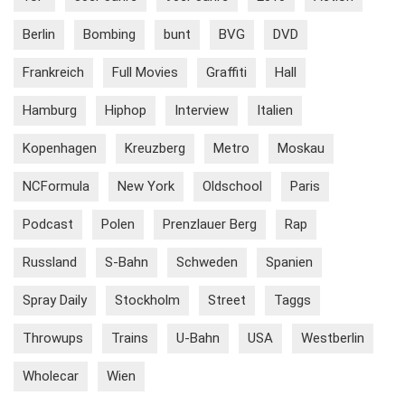
Berlin
Bombing
bunt
BVG
DVD
Frankreich
Full Movies
Graffiti
Hall
Hamburg
Hiphop
Interview
Italien
Kopenhagen
Kreuzberg
Metro
Moskau
NCFormula
New York
Oldschool
Paris
Podcast
Polen
Prenzlauer Berg
Rap
Russland
S-Bahn
Schweden
Spanien
Spray Daily
Stockholm
Street
Taggs
Throwups
Trains
U-Bahn
USA
Westberlin
Wholecar
Wien