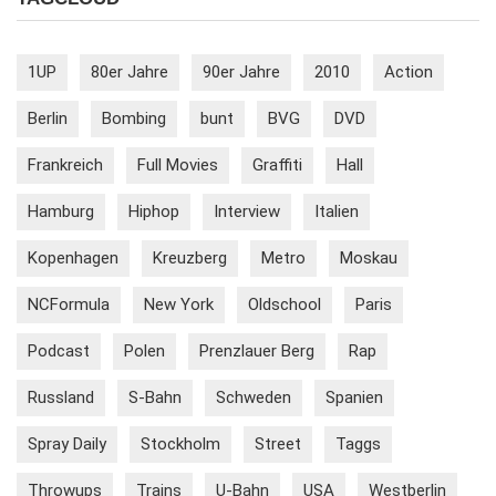
1UP
80er Jahre
90er Jahre
2010
Action
Berlin
Bombing
bunt
BVG
DVD
Frankreich
Full Movies
Graffiti
Hall
Hamburg
Hiphop
Interview
Italien
Kopenhagen
Kreuzberg
Metro
Moskau
NCFormula
New York
Oldschool
Paris
Podcast
Polen
Prenzlauer Berg
Rap
Russland
S-Bahn
Schweden
Spanien
Spray Daily
Stockholm
Street
Taggs
Throwups
Trains
U-Bahn
USA
Westberlin