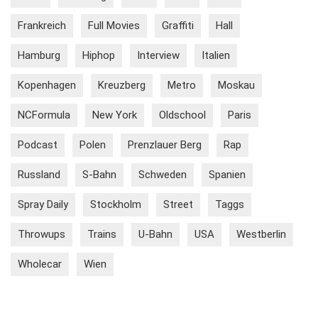
Frankreich
Full Movies
Graffiti
Hall
Hamburg
Hiphop
Interview
Italien
Kopenhagen
Kreuzberg
Metro
Moskau
NCFormula
New York
Oldschool
Paris
Podcast
Polen
Prenzlauer Berg
Rap
Russland
S-Bahn
Schweden
Spanien
Spray Daily
Stockholm
Street
Taggs
Throwups
Trains
U-Bahn
USA
Westberlin
Wholecar
Wien