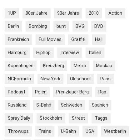
1UP
80er Jahre
90er Jahre
2010
Action
Berlin
Bombing
bunt
BVG
DVD
Frankreich
Full Movies
Graffiti
Hall
Hamburg
Hiphop
Interview
Italien
Kopenhagen
Kreuzberg
Metro
Moskau
NCFormula
New York
Oldschool
Paris
Podcast
Polen
Prenzlauer Berg
Rap
Russland
S-Bahn
Schweden
Spanien
Spray Daily
Stockholm
Street
Taggs
Throwups
Trains
U-Bahn
USA
Westberlin