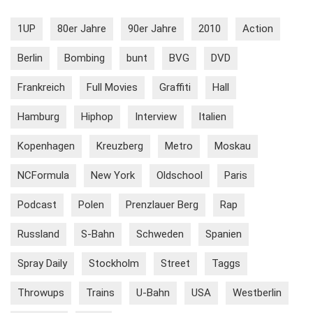
1UP
80er Jahre
90er Jahre
2010
Action
Berlin
Bombing
bunt
BVG
DVD
Frankreich
Full Movies
Graffiti
Hall
Hamburg
Hiphop
Interview
Italien
Kopenhagen
Kreuzberg
Metro
Moskau
NCFormula
New York
Oldschool
Paris
Podcast
Polen
Prenzlauer Berg
Rap
Russland
S-Bahn
Schweden
Spanien
Spray Daily
Stockholm
Street
Taggs
Throwups
Trains
U-Bahn
USA
Westberlin